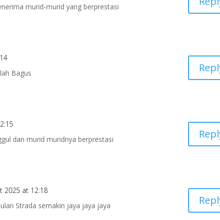
Repl
enerima murid-murid yang berprestasi
:14
Repl
olah Bagus
12:15
Repl
gul dan murid muridnya berprestasi
t 2025 at 12:18
Repl
an Strada semakin jaya jaya jaya