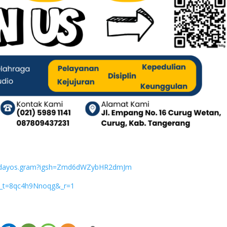
radayos.gram?igsh=Zmd6dWZybHR2dmJm
?_t=8qc4h9Nnoqg&_r=1