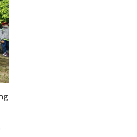
ang
i