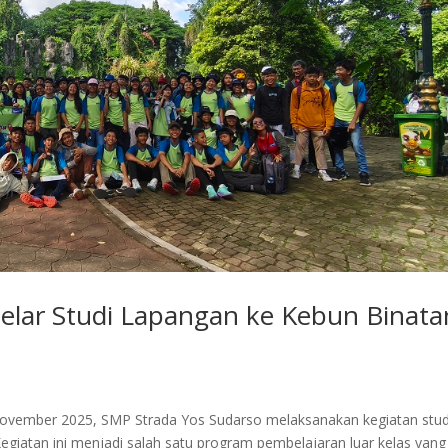
elar Studi Lapangan ke Kebun Binat
November 2025, SMP Strada Yos Sudarso melaksanakan kegiatan stud
egiatan ini menjadi salah satu program pembelajaran luar kelas yang